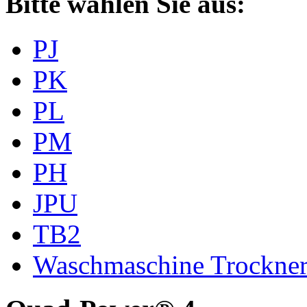
Bitte wählen Sie aus:
PJ
PK
PL
PM
PH
JPU
TB2
Waschmaschine Trockne