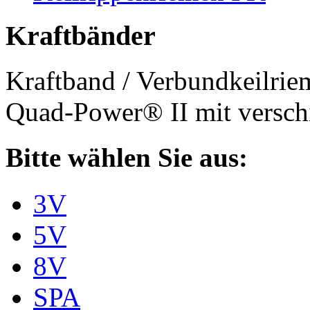
Kraftbänder
Kraftband / Verbundkeilri
Quad-Power® II mit verschi
Bitte wählen Sie aus:
3V
5V
8V
SPA