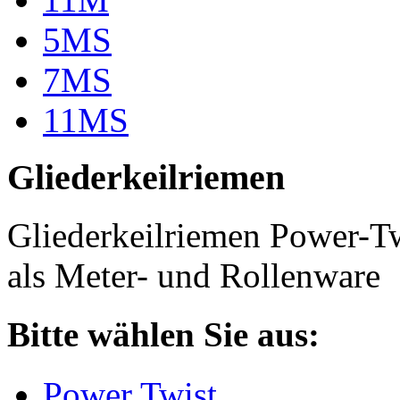
5MS
7MS
11MS
Gliederkeilriemen
Gliederkeilriemen Power-T
als Meter- und Rollenware
Bitte wählen Sie aus:
Power Twist