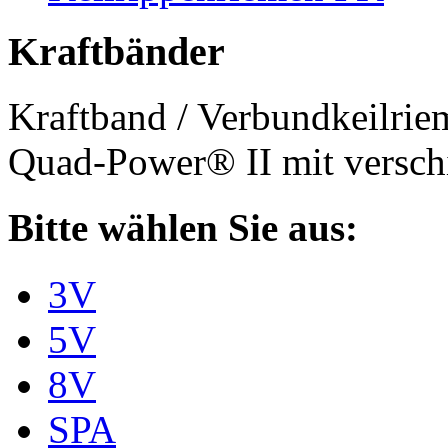
Kraftbänder
Kraftband / Verbundkeilri
Quad-Power® II mit verschi
Bitte wählen Sie aus:
3V
5V
8V
SPA