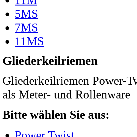
5MS
7MS
11MS
Gliederkeilriemen
Gliederkeilriemen Power-T
als Meter- und Rollenware
Bitte wählen Sie aus:
Power Twist