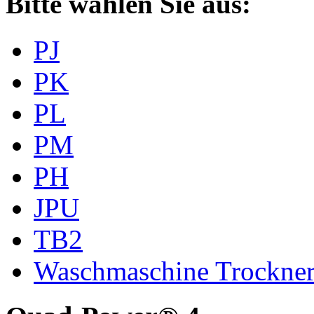
Bitte wählen Sie aus:
PJ
PK
PL
PM
PH
JPU
TB2
Waschmaschine Trockne