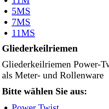
5MS
7MS
11MS
Gliederkeilriemen
Gliederkeilriemen Power-T
als Meter- und Rollenware
Bitte wählen Sie aus:
Power Twist