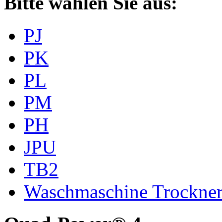
Bitte wählen Sie aus:
PJ
PK
PL
PM
PH
JPU
TB2
Waschmaschine Trockne