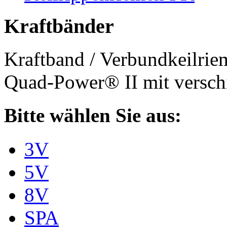
Kraftbänder
Kraftband / Verbundkeilri
Quad-Power® II mit verschi
Bitte wählen Sie aus:
3V
5V
8V
SPA