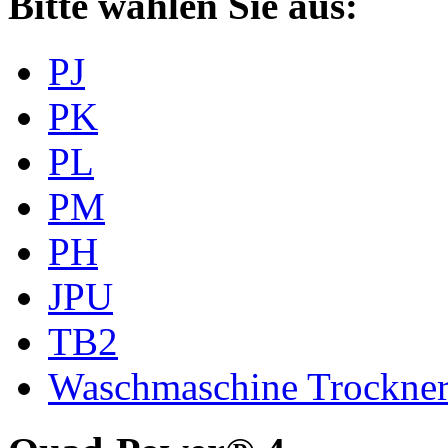
Bitte wählen Sie aus:
PJ
PK
PL
PM
PH
JPU
TB2
Waschmaschine Trockne