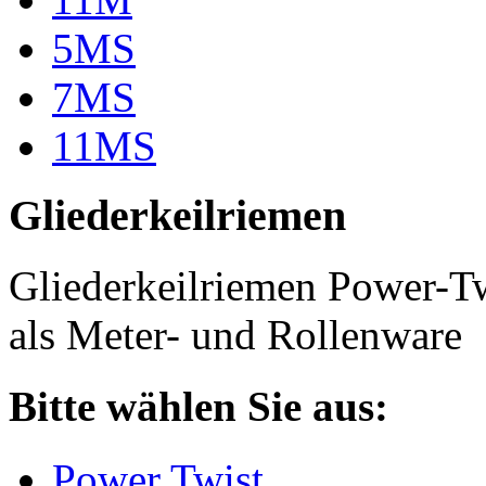
5MS
7MS
11MS
Gliederkeilriemen
Gliederkeilriemen Power-T
als Meter- und Rollenware
Bitte wählen Sie aus:
Power Twist