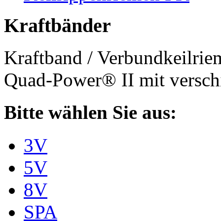
Kraftbänder
Kraftband / Verbundkeilri
Quad-Power® II mit verschi
Bitte wählen Sie aus:
3V
5V
8V
SPA