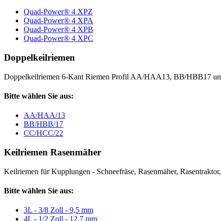
Quad-Power® 4 XPZ
Quad-Power® 4 XPA
Quad-Power® 4 XPB
Quad-Power® 4 XPC
Doppelkeilriemen
Doppelkeilriemen 6-Kant Riemen Profil AA/HAA13, BB/HBB17 
Bitte wählen Sie aus:
AA/HAA/13
BB/HBB/17
CC/HCC/22
Keilriemen Rasenmäher
Keilriemen für Kupplungen - Schneefräse, Rasenmäher, Rasentraktor, V
Bitte wählen Sie aus:
3L - 3/8 Zoll - 9,5 mm
4L - 1/2 Zoll - 12,7 mm