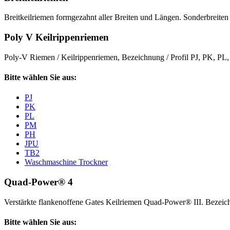
Breitkeilriemen formgezahnt aller Breiten und Längen. Sonderbreiten 
Poly V Keilrippenriemen
Poly-V Riemen / Keilrippenriemen, Bezeichnung / Profil PJ, PK, P
Bitte wählen Sie aus:
PJ
PK
PL
PM
PH
JPU
TB2
Waschmaschine Trockner
Quad-Power® 4
Verstärkte flankenoffene Gates Keilriemen Quad-Power® III. Beze
Bitte wählen Sie aus: