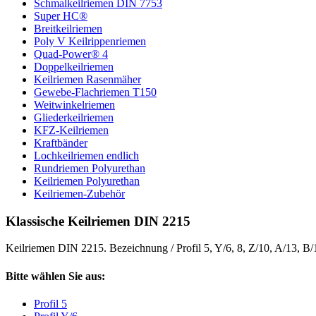
Schmalkeilriemen DIN 7753
Super HC®
Breitkeilriemen
Poly V Keilrippenriemen
Quad-Power® 4
Doppelkeilriemen
Keilriemen Rasenmäher
Gewebe-Flachriemen T150
Weitwinkelriemen
Gliederkeilriemen
KFZ-Keilriemen
Kraftbänder
Lochkeilriemen endlich
Rundriemen Polyurethan
Keilriemen Polyurethan
Keilriemen-Zubehör
Klassische Keilriemen DIN 2215
Keilriemen DIN 2215. Bezeichnung / Profil 5, Y/6, 8, Z/10, A/13, B
Bitte wählen Sie aus:
Profil 5