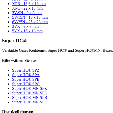
XPB - 16,3 x 13 mm
XPC - 22 x 18 mm
3V/9N - 9 x 8 mm
5V/15N - 15 x 13 mm
8V/25N - 25 x 23 mm
3VX - 9 x 8 mm
5VX - 15 x 13 mm
Super HC®
Verstärkte Gates Keilriemen Super HC® und Super HC®MN. Bezeic
Bitte wählen Sie aus:
Super HC® SPZ
Super HC® SPA
Super HC® SPB
Super HC® SPC
Super HC® MN SPZ
Super HC® MN SPA
Super HC® MN SPB
Super HC® MN SPC
Breitkeilriemen