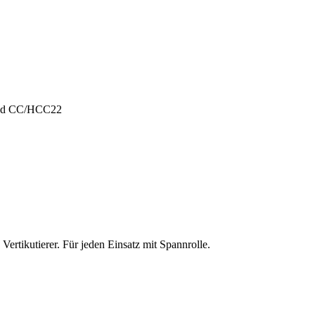
und CC/HCC22
ertikutierer. Für jeden Einsatz mit Spannrolle.