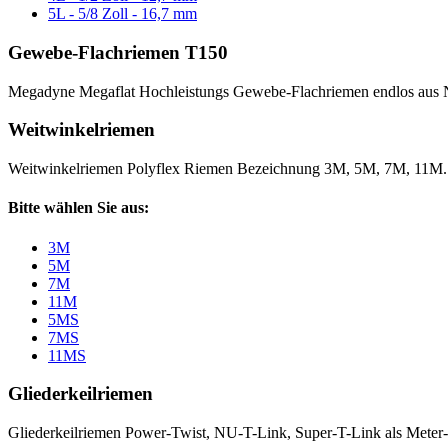
5L - 5/8 Zoll - 16,7 mm
Gewebe-Flachriemen T150
Megadyne Megaflat Hochleistungs Gewebe-Flachriemen endlos aus 
Weitwinkelriemen
Weitwinkelriemen Polyflex Riemen Bezeichnung 3M, 5M, 7M, 11M
Bitte wählen Sie aus:
3M
5M
7M
11M
5MS
7MS
11MS
Gliederkeilriemen
Gliederkeilriemen Power-Twist, NU-T-Link, Super-T-Link als Meter