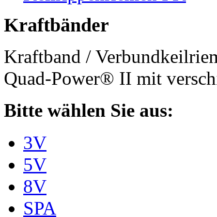
Kraftbänder
Kraftband / Verbundkeilri
Quad-Power® II mit verschi
Bitte wählen Sie aus:
3V
5V
8V
SPA