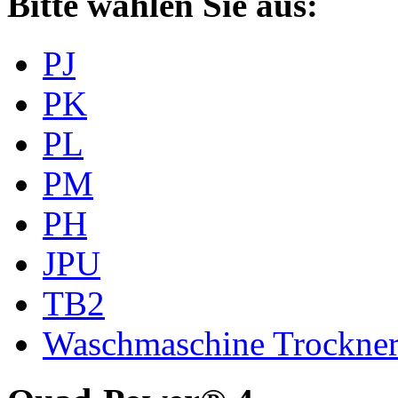
Bitte wählen Sie aus:
PJ
PK
PL
PM
PH
JPU
TB2
Waschmaschine Trockne