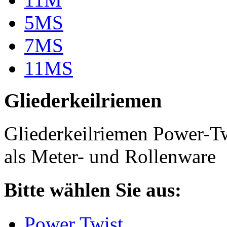
5MS
7MS
11MS
Gliederkeilriemen
Gliederkeilriemen Power-T
als Meter- und Rollenware
Bitte wählen Sie aus:
Power Twist