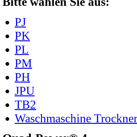
Bitte wählen Sie aus:
PJ
PK
PL
PM
PH
JPU
TB2
Waschmaschine Trockne