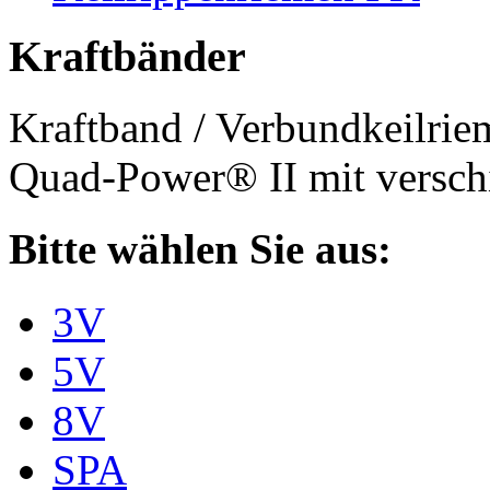
Kraftbänder
Kraftband / Verbundkeilri
Quad-Power® II mit verschi
Bitte wählen Sie aus:
3V
5V
8V
SPA