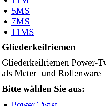
5MS
7MS
11MS
Gliederkeilriemen
Gliederkeilriemen Power-T
als Meter- und Rollenware
Bitte wählen Sie aus:
Power Twist