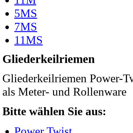
5MS
7MS
11MS
Gliederkeilriemen
Gliederkeilriemen Power-T
als Meter- und Rollenware
Bitte wählen Sie aus:
Power Twist