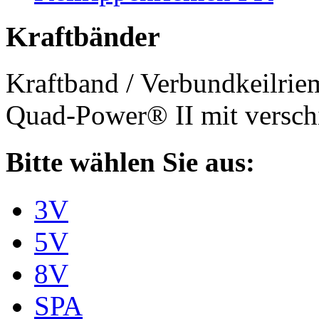
Kraftbänder
Kraftband / Verbundkeilri
Quad-Power® II mit verschi
Bitte wählen Sie aus:
3V
5V
8V
SPA