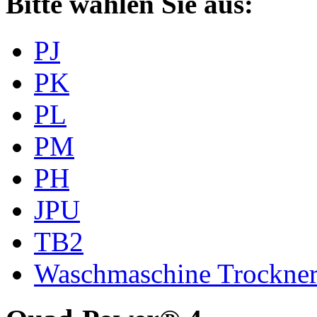
Bitte wählen Sie aus:
PJ
PK
PL
PM
PH
JPU
TB2
Waschmaschine Trockne