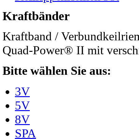
Kraftbänder
Kraftband / Verbundkeilri
Quad-Power® II mit verschi
Bitte wählen Sie aus:
3V
5V
8V
SPA