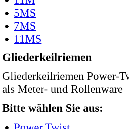
5MS
7MS
11MS
Gliederkeilriemen
Gliederkeilriemen Power-T
als Meter- und Rollenware
Bitte wählen Sie aus:
Power Twist