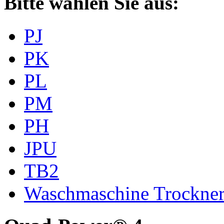
Bitte wählen Sie aus:
PJ
PK
PL
PM
PH
JPU
TB2
Waschmaschine Trockne