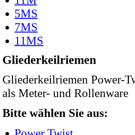
5MS
7MS
11MS
Gliederkeilriemen
Gliederkeilriemen Power-T
als Meter- und Rollenware
Bitte wählen Sie aus:
Power Twist