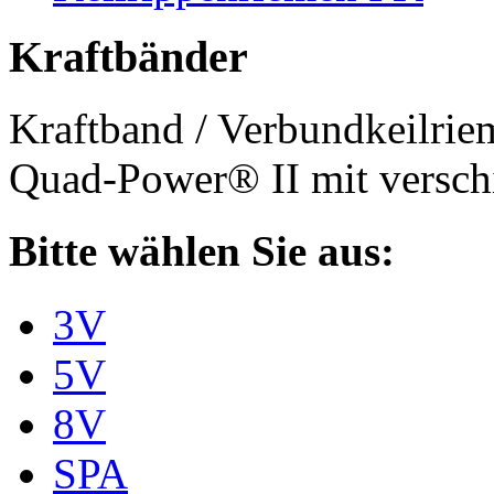
Kraftbänder
Kraftband / Verbundkeilri
Quad-Power® II mit verschi
Bitte wählen Sie aus:
3V
5V
8V
SPA