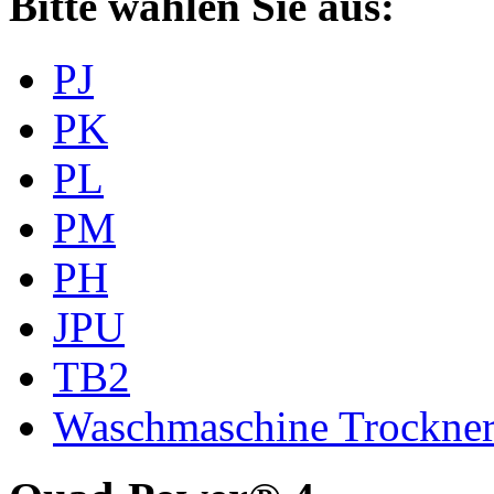
Bitte wählen Sie aus:
PJ
PK
PL
PM
PH
JPU
TB2
Waschmaschine Trockne