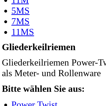
5MS
7MS
11MS
Gliederkeilriemen
Gliederkeilriemen Power-T
als Meter- und Rollenware
Bitte wählen Sie aus:
Power Twist