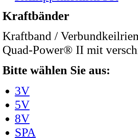
Kraftbänder
Kraftband / Verbundkeilri
Quad-Power® II mit verschi
Bitte wählen Sie aus:
3V
5V
8V
SPA