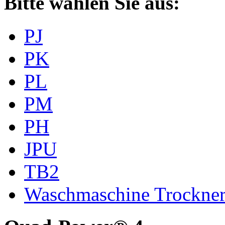
Bitte wählen Sie aus:
PJ
PK
PL
PM
PH
JPU
TB2
Waschmaschine Trockne