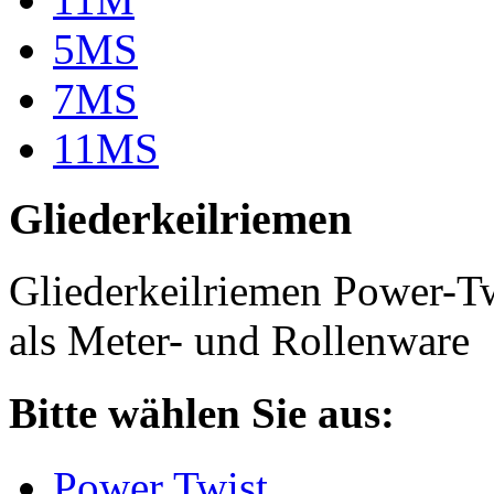
5MS
7MS
11MS
Gliederkeilriemen
Gliederkeilriemen Power-T
als Meter- und Rollenware
Bitte wählen Sie aus:
Power Twist