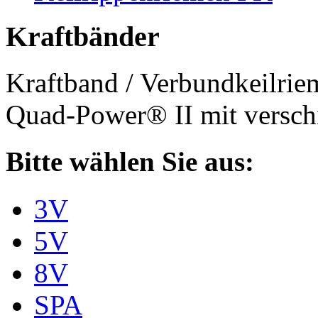
Kraftbänder
Kraftband / Verbundkeilri
Quad-Power® II mit verschi
Bitte wählen Sie aus:
3V
5V
8V
SPA