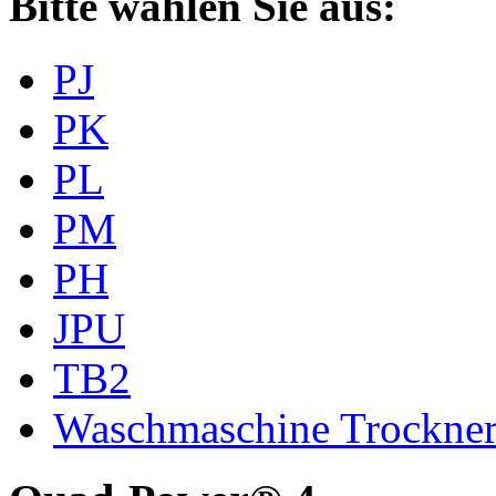
Bitte wählen Sie aus:
PJ
PK
PL
PM
PH
JPU
TB2
Waschmaschine Trockne