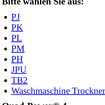
Bitte wählen Sie aus:
PJ
PK
PL
PM
PH
JPU
TB2
Waschmaschine Trockne