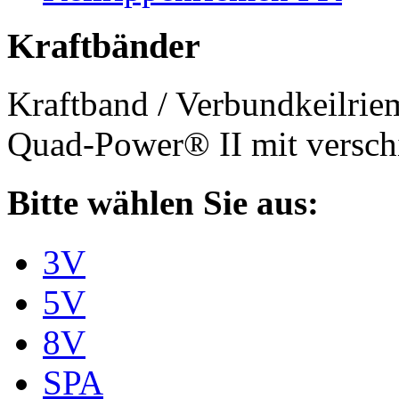
Kraftbänder
Kraftband / Verbundkeilri
Quad-Power® II mit verschi
Bitte wählen Sie aus:
3V
5V
8V
SPA