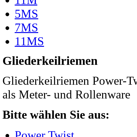
5MS
7MS
11MS
Gliederkeilriemen
Gliederkeilriemen Power-T
als Meter- und Rollenware
Bitte wählen Sie aus:
Power Twist