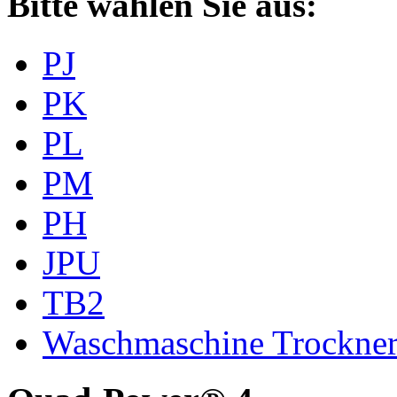
Bitte wählen Sie aus:
PJ
PK
PL
PM
PH
JPU
TB2
Waschmaschine Trockne