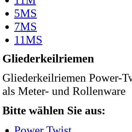
5MS
7MS
11MS
Gliederkeilriemen
Gliederkeilriemen Power-T
als Meter- und Rollenware
Bitte wählen Sie aus:
Power Twist