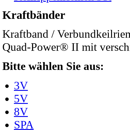
Kraftbänder
Kraftband / Verbundkeilri
Quad-Power® II mit verschi
Bitte wählen Sie aus:
3V
5V
8V
SPA