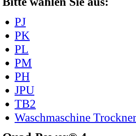
Bitte wählen Sie aus:
PJ
PK
PL
PM
PH
JPU
TB2
Waschmaschine Trockne