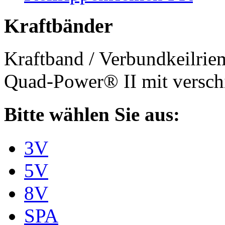
Kraftbänder
Kraftband / Verbundkeilri
Quad-Power® II mit verschi
Bitte wählen Sie aus:
3V
5V
8V
SPA