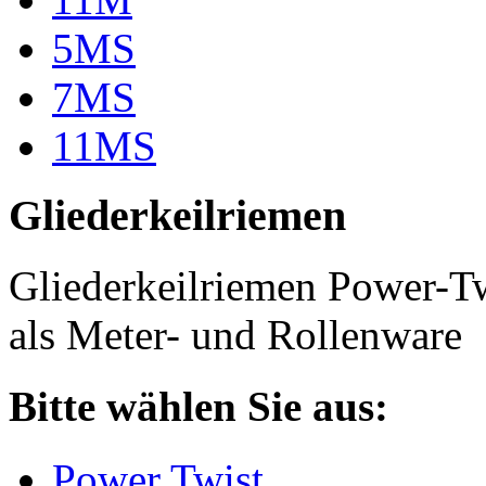
5MS
7MS
11MS
Gliederkeilriemen
Gliederkeilriemen Power-T
als Meter- und Rollenware
Bitte wählen Sie aus:
Power Twist