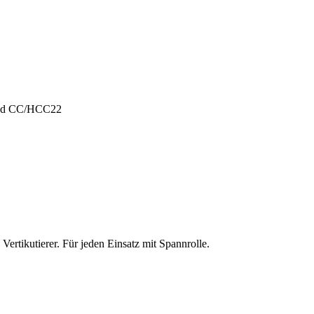
und CC/HCC22
ertikutierer. Für jeden Einsatz mit Spannrolle.