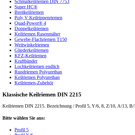
Schmalkeilriemen DIN 7753
Super HC®
Breitkeilriemen
Poly V Keilrippenriemen
Quad-Power® 4
Doppelkeilriemen
Keilriemen Rasenmäher
Gewebe-Flachriemen T150
Weitwinkelriemen
Gliederkeilriemen
KFZ-Keilriemen
Kraftbänder
Lochkeilriemen endlich
Rundriemen Polyurethan
Keilriemen Polyurethan
Keilriemen-Zubehör
Klassische Keilriemen DIN 2215
Keilriemen DIN 2215. Bezeichnung / Profil 5, Y/6, 8, Z/10, A/13, B
Bitte wählen Sie aus:
Profil 5