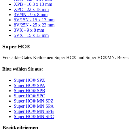
XPB - 16,3 x 13 mm
XPC - 22 x 18 mm
3V/9N - 9 x 8 mm
5V/15N - 15 x 13 mm
8V/25N - 25 x 23 mm
3VX - 9 x 8 mm
5VX - 15 x 13 mm
Super HC®
Verstärkte Gates Keilriemen Super HC® und Super HC®MN. Bezeic
Bitte wählen Sie aus:
Super HC® SPZ
Super HC® SPA
Super HC® SPB
Super HC® SPC
Super HC® MN SPZ
Super HC® MN SPA
Super HC® MN SPB
Super HC® MN SPC
Breitkeilriemen