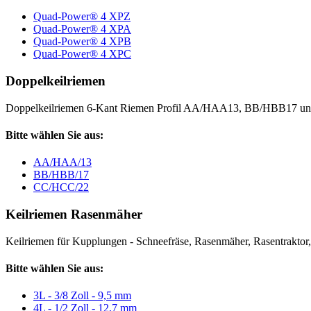
Quad-Power® 4 XPZ
Quad-Power® 4 XPA
Quad-Power® 4 XPB
Quad-Power® 4 XPC
Doppelkeilriemen
Doppelkeilriemen 6-Kant Riemen Profil AA/HAA13, BB/HBB17 
Bitte wählen Sie aus:
AA/HAA/13
BB/HBB/17
CC/HCC/22
Keilriemen Rasenmäher
Keilriemen für Kupplungen - Schneefräse, Rasenmäher, Rasentraktor, V
Bitte wählen Sie aus:
3L - 3/8 Zoll - 9,5 mm
4L - 1/2 Zoll - 12,7 mm