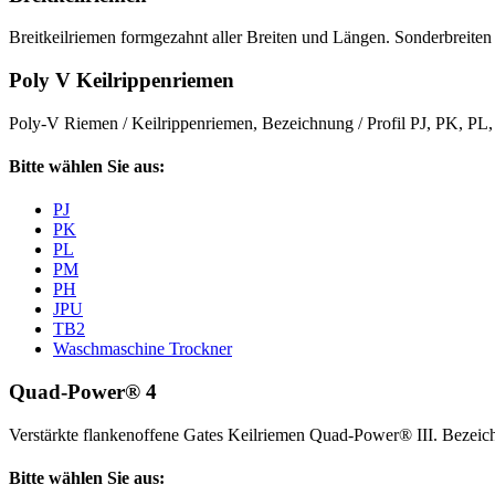
Breitkeilriemen formgezahnt aller Breiten und Längen. Sonderbreiten 
Poly V Keilrippenriemen
Poly-V Riemen / Keilrippenriemen, Bezeichnung / Profil PJ, PK, P
Bitte wählen Sie aus:
PJ
PK
PL
PM
PH
JPU
TB2
Waschmaschine Trockner
Quad-Power® 4
Verstärkte flankenoffene Gates Keilriemen Quad-Power® III. Beze
Bitte wählen Sie aus: