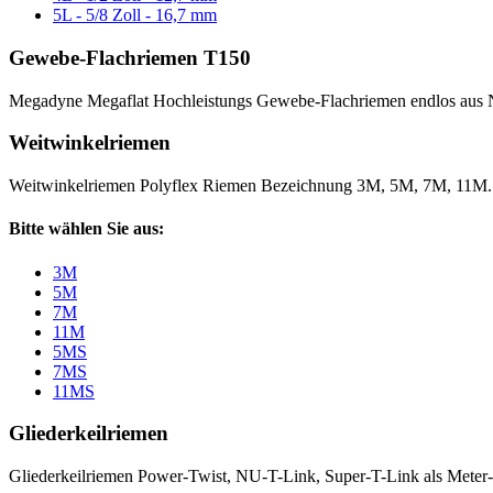
5L - 5/8 Zoll - 16,7 mm
Gewebe-Flachriemen T150
Megadyne Megaflat Hochleistungs Gewebe-Flachriemen endlos aus 
Weitwinkelriemen
Weitwinkelriemen Polyflex Riemen Bezeichnung 3M, 5M, 7M, 11M
Bitte wählen Sie aus:
3M
5M
7M
11M
5MS
7MS
11MS
Gliederkeilriemen
Gliederkeilriemen Power-Twist, NU-T-Link, Super-T-Link als Meter