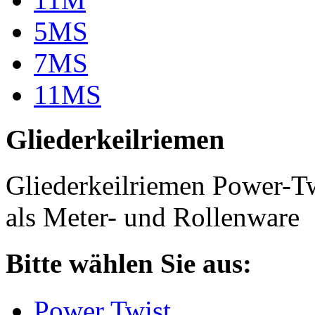
5MS
7MS
11MS
Gliederkeilriemen
Gliederkeilriemen Power-T
als Meter- und Rollenware
Bitte wählen Sie aus:
Power Twist