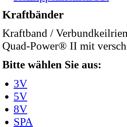
Kraftbänder
Kraftband / Verbundkeilri
Quad-Power® II mit verschi
Bitte wählen Sie aus:
3V
5V
8V
SPA