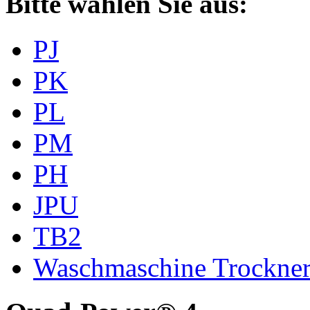
Bitte wählen Sie aus:
PJ
PK
PL
PM
PH
JPU
TB2
Waschmaschine Trockne