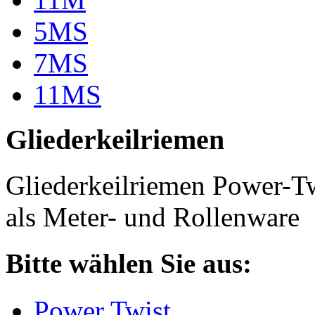
5MS
7MS
11MS
Gliederkeilriemen
Gliederkeilriemen Power-T
als Meter- und Rollenware
Bitte wählen Sie aus:
Power Twist