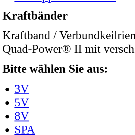
Kraftbänder
Kraftband / Verbundkeilri
Quad-Power® II mit verschi
Bitte wählen Sie aus:
3V
5V
8V
SPA