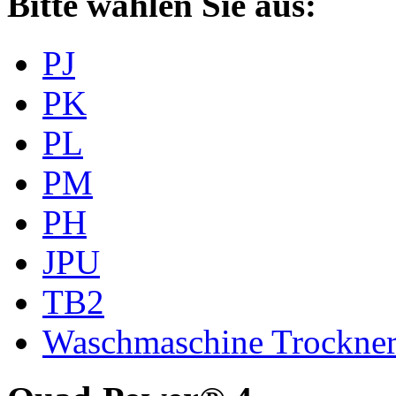
Bitte wählen Sie aus:
PJ
PK
PL
PM
PH
JPU
TB2
Waschmaschine Trockne