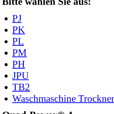
Bitte wählen Sie aus:
PJ
PK
PL
PM
PH
JPU
TB2
Waschmaschine Trockne