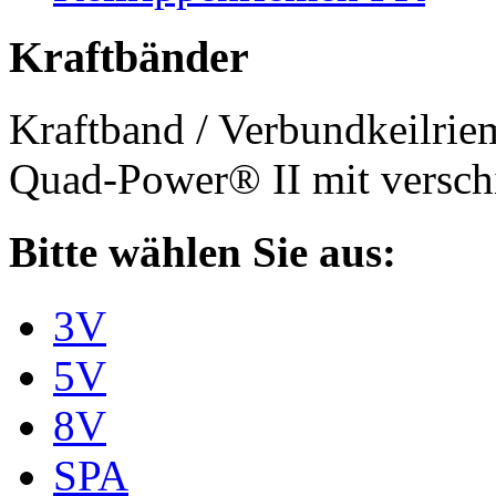
Kraftbänder
Kraftband / Verbundkeilri
Quad-Power® II mit verschi
Bitte wählen Sie aus:
3V
5V
8V
SPA