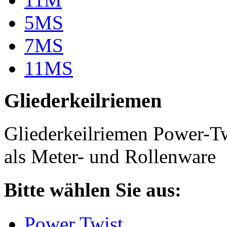
5MS
7MS
11MS
Gliederkeilriemen
Gliederkeilriemen Power-T
als Meter- und Rollenware
Bitte wählen Sie aus:
Power Twist