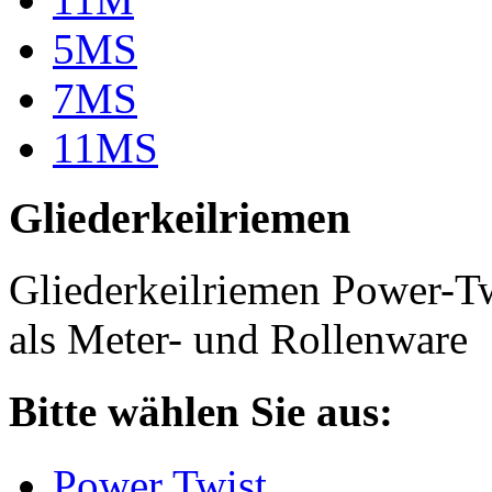
5MS
7MS
11MS
Gliederkeilriemen
Gliederkeilriemen Power-T
als Meter- und Rollenware
Bitte wählen Sie aus:
Power Twist