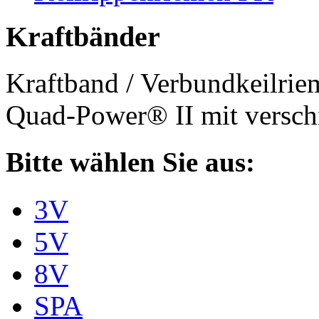
Kraftbänder
Kraftband / Verbundkeilri
Quad-Power® II mit verschi
Bitte wählen Sie aus:
3V
5V
8V
SPA