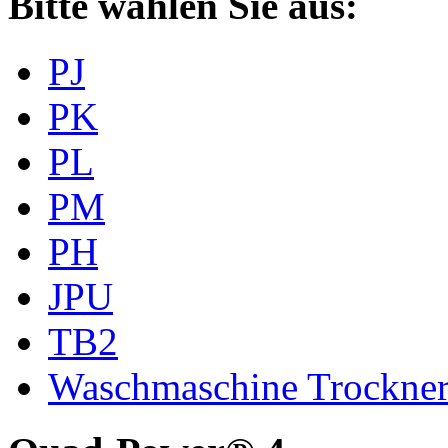
Bitte wählen Sie aus:
PJ
PK
PL
PM
PH
JPU
TB2
Waschmaschine Trockne