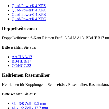
Quad-Power® 4 XPZ
Quad-Power® 4 XPA
Quad-Power® 4 XPB
Quad-Power® 4 XPC
Doppelkeilriemen
Doppelkeilriemen 6-Kant Riemen Profil AA/HAA13, BB/HBB17 
Bitte wählen Sie aus:
AA/HAA/13
BB/HBB/17
CC/HCC/22
Keilriemen Rasenmäher
Keilriemen für Kupplungen - Schneefräse, Rasenmäher, Rasentraktor, V
Bitte wählen Sie aus:
3L - 3/8 Zoll - 9,5 mm
4L - 1/2 Zoll - 12,7 mm