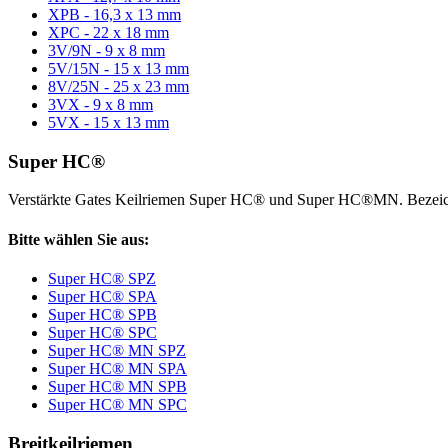
XPB - 16,3 x 13 mm
XPC - 22 x 18 mm
3V/9N - 9 x 8 mm
5V/15N - 15 x 13 mm
8V/25N - 25 x 23 mm
3VX - 9 x 8 mm
5VX - 15 x 13 mm
Super HC®
Verstärkte Gates Keilriemen Super HC® und Super HC®MN. Bezeic
Bitte wählen Sie aus:
Super HC® SPZ
Super HC® SPA
Super HC® SPB
Super HC® SPC
Super HC® MN SPZ
Super HC® MN SPA
Super HC® MN SPB
Super HC® MN SPC
Breitkeilriemen