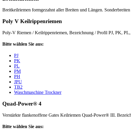
Breitkeilriemen formgezahnt aller Breiten und Längen. Sonderbreiten 
Poly V Keilrippenriemen
Poly-V Riemen / Keilrippenriemen, Bezeichnung / Profil PJ, PK, P
Bitte wählen Sie aus:
PJ
PK
PL
PM
PH
JPU
TB2
Waschmaschine Trockner
Quad-Power® 4
Verstärkte flankenoffene Gates Keilriemen Quad-Power® III. Beze
Bitte wählen Sie aus: