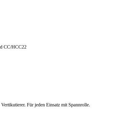
und CC/HCC22
ertikutierer. Für jeden Einsatz mit Spannrolle.