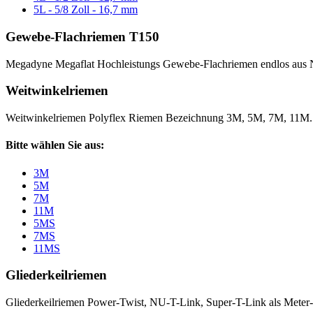
5L - 5/8 Zoll - 16,7 mm
Gewebe-Flachriemen T150
Megadyne Megaflat Hochleistungs Gewebe-Flachriemen endlos aus 
Weitwinkelriemen
Weitwinkelriemen Polyflex Riemen Bezeichnung 3M, 5M, 7M, 11M
Bitte wählen Sie aus:
3M
5M
7M
11M
5MS
7MS
11MS
Gliederkeilriemen
Gliederkeilriemen Power-Twist, NU-T-Link, Super-T-Link als Meter