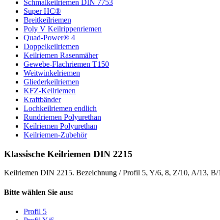
Schmalkeilriemen DIN 7753
Super HC®
Breitkeilriemen
Poly V Keilrippenriemen
Quad-Power® 4
Doppelkeilriemen
Keilriemen Rasenmäher
Gewebe-Flachriemen T150
Weitwinkelriemen
Gliederkeilriemen
KFZ-Keilriemen
Kraftbänder
Lochkeilriemen endlich
Rundriemen Polyurethan
Keilriemen Polyurethan
Keilriemen-Zubehör
Klassische Keilriemen DIN 2215
Keilriemen DIN 2215. Bezeichnung / Profil 5, Y/6, 8, Z/10, A/13, B
Bitte wählen Sie aus:
Profil 5