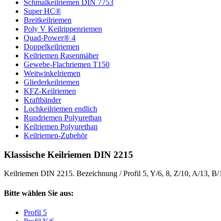
Schmalkeilriemen DIN 7753
Super HC®
Breitkeilriemen
Poly V Keilrippenriemen
Quad-Power® 4
Doppelkeilriemen
Keilriemen Rasenmäher
Gewebe-Flachriemen T150
Weitwinkelriemen
Gliederkeilriemen
KFZ-Keilriemen
Kraftbänder
Lochkeilriemen endlich
Rundriemen Polyurethan
Keilriemen Polyurethan
Keilriemen-Zubehör
Klassische Keilriemen DIN 2215
Keilriemen DIN 2215. Bezeichnung / Profil 5, Y/6, 8, Z/10, A/13, B
Bitte wählen Sie aus:
Profil 5