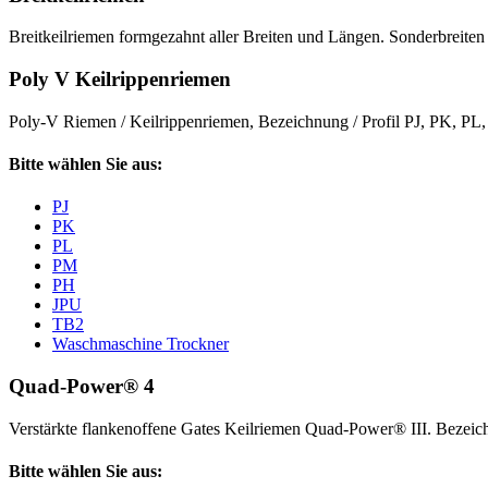
Breitkeilriemen formgezahnt aller Breiten und Längen. Sonderbreiten 
Poly V Keilrippenriemen
Poly-V Riemen / Keilrippenriemen, Bezeichnung / Profil PJ, PK, P
Bitte wählen Sie aus:
PJ
PK
PL
PM
PH
JPU
TB2
Waschmaschine Trockner
Quad-Power® 4
Verstärkte flankenoffene Gates Keilriemen Quad-Power® III. Beze
Bitte wählen Sie aus: