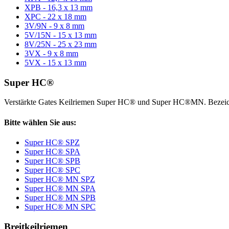
XPB - 16,3 x 13 mm
XPC - 22 x 18 mm
3V/9N - 9 x 8 mm
5V/15N - 15 x 13 mm
8V/25N - 25 x 23 mm
3VX - 9 x 8 mm
5VX - 15 x 13 mm
Super HC®
Verstärkte Gates Keilriemen Super HC® und Super HC®MN. Bezeic
Bitte wählen Sie aus:
Super HC® SPZ
Super HC® SPA
Super HC® SPB
Super HC® SPC
Super HC® MN SPZ
Super HC® MN SPA
Super HC® MN SPB
Super HC® MN SPC
Breitkeilriemen