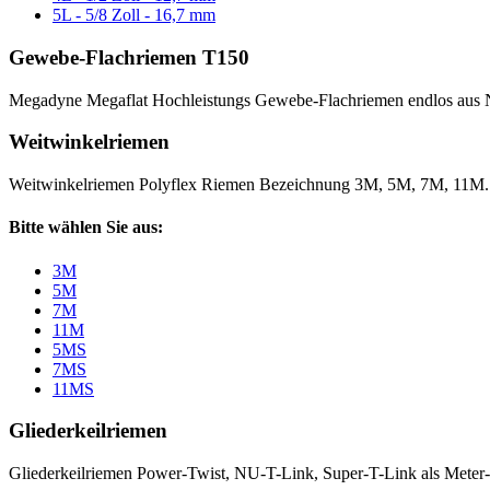
5L - 5/8 Zoll - 16,7 mm
Gewebe-Flachriemen T150
Megadyne Megaflat Hochleistungs Gewebe-Flachriemen endlos aus 
Weitwinkelriemen
Weitwinkelriemen Polyflex Riemen Bezeichnung 3M, 5M, 7M, 11M
Bitte wählen Sie aus:
3M
5M
7M
11M
5MS
7MS
11MS
Gliederkeilriemen
Gliederkeilriemen Power-Twist, NU-T-Link, Super-T-Link als Meter