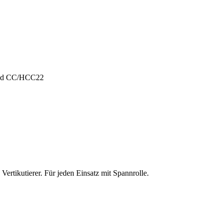
und CC/HCC22
ertikutierer. Für jeden Einsatz mit Spannrolle.