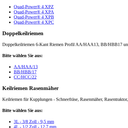
Quad-Power® 4 XPZ
Quad-Power® 4 XPA
Quad-Power® 4 XPB
Quad-Power® 4 XPC
Doppelkeilriemen
Doppelkeilriemen 6-Kant Riemen Profil AA/HAA13, BB/HBB17 
Bitte wählen Sie aus:
AA/HAA/13
BB/HBB/17
CC/HCC/22
Keilriemen Rasenmäher
Keilriemen für Kupplungen - Schneefräse, Rasenmäher, Rasentraktor, V
Bitte wählen Sie aus:
3L - 3/8 Zoll - 9,5 mm
4L - 1/2 Zoll - 12,7 mm