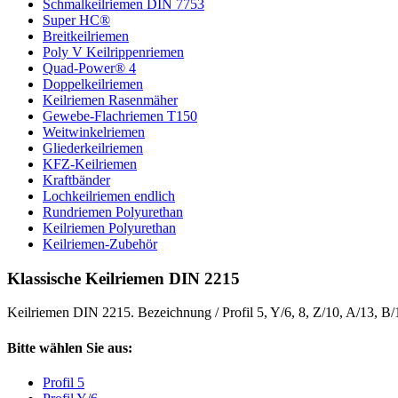
Schmalkeilriemen DIN 7753
Super HC®
Breitkeilriemen
Poly V Keilrippenriemen
Quad-Power® 4
Doppelkeilriemen
Keilriemen Rasenmäher
Gewebe-Flachriemen T150
Weitwinkelriemen
Gliederkeilriemen
KFZ-Keilriemen
Kraftbänder
Lochkeilriemen endlich
Rundriemen Polyurethan
Keilriemen Polyurethan
Keilriemen-Zubehör
Klassische Keilriemen DIN 2215
Keilriemen DIN 2215. Bezeichnung / Profil 5, Y/6, 8, Z/10, A/13, B
Bitte wählen Sie aus:
Profil 5