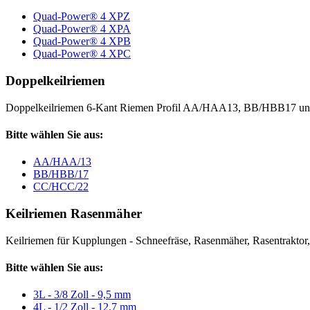
Quad-Power® 4 XPZ
Quad-Power® 4 XPA
Quad-Power® 4 XPB
Quad-Power® 4 XPC
Doppelkeilriemen
Doppelkeilriemen 6-Kant Riemen Profil AA/HAA13, BB/HBB17 
Bitte wählen Sie aus:
AA/HAA/13
BB/HBB/17
CC/HCC/22
Keilriemen Rasenmäher
Keilriemen für Kupplungen - Schneefräse, Rasenmäher, Rasentraktor, V
Bitte wählen Sie aus:
3L - 3/8 Zoll - 9,5 mm
4L - 1/2 Zoll - 12,7 mm