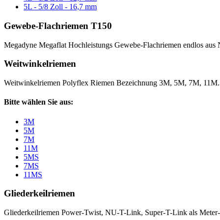
5L - 5/8 Zoll - 16,7 mm
Gewebe-Flachriemen T150
Megadyne Megaflat Hochleistungs Gewebe-Flachriemen endlos aus 
Weitwinkelriemen
Weitwinkelriemen Polyflex Riemen Bezeichnung 3M, 5M, 7M, 11M
Bitte wählen Sie aus:
3M
5M
7M
11M
5MS
7MS
11MS
Gliederkeilriemen
Gliederkeilriemen Power-Twist, NU-T-Link, Super-T-Link als Meter