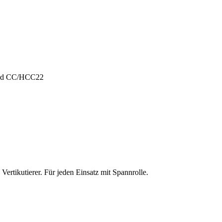
und CC/HCC22
ertikutierer. Für jeden Einsatz mit Spannrolle.