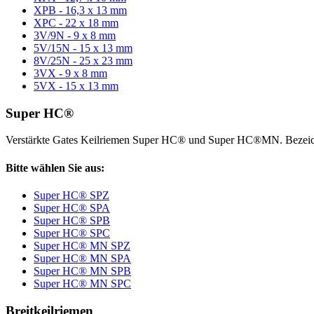
XPB - 16,3 x 13 mm
XPC - 22 x 18 mm
3V/9N - 9 x 8 mm
5V/15N - 15 x 13 mm
8V/25N - 25 x 23 mm
3VX - 9 x 8 mm
5VX - 15 x 13 mm
Super HC®
Verstärkte Gates Keilriemen Super HC® und Super HC®MN. Bezeic
Bitte wählen Sie aus:
Super HC® SPZ
Super HC® SPA
Super HC® SPB
Super HC® SPC
Super HC® MN SPZ
Super HC® MN SPA
Super HC® MN SPB
Super HC® MN SPC
Breitkeilriemen