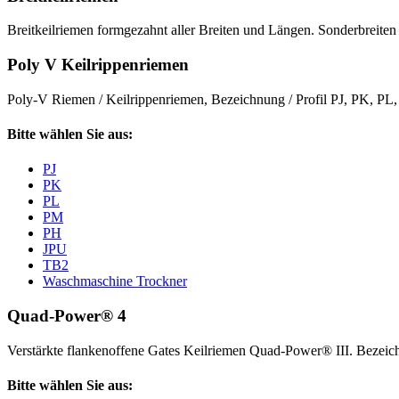
Breitkeilriemen formgezahnt aller Breiten und Längen. Sonderbreiten 
Poly V Keilrippenriemen
Poly-V Riemen / Keilrippenriemen, Bezeichnung / Profil PJ, PK, P
Bitte wählen Sie aus:
PJ
PK
PL
PM
PH
JPU
TB2
Waschmaschine Trockner
Quad-Power® 4
Verstärkte flankenoffene Gates Keilriemen Quad-Power® III. Beze
Bitte wählen Sie aus: