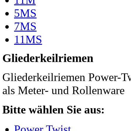
5MS
7MS
11MS
Gliederkeilriemen
Gliederkeilriemen Power-T
als Meter- und Rollenware
Bitte wählen Sie aus:
Power Twist