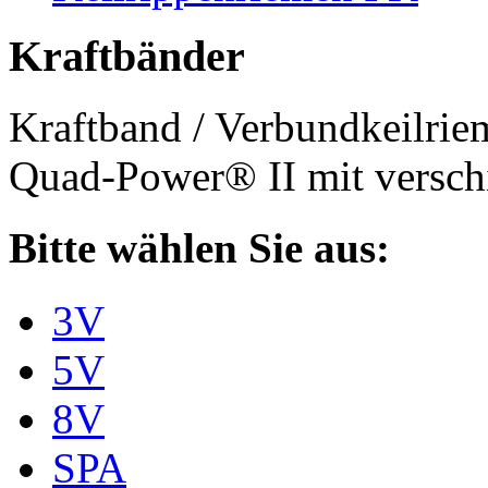
Kraftbänder
Kraftband / Verbundkeilri
Quad-Power® II mit verschi
Bitte wählen Sie aus:
3V
5V
8V
SPA