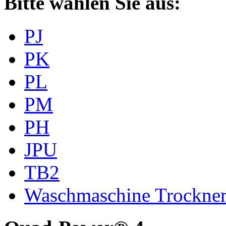
Bitte wählen Sie aus:
PJ
PK
PL
PM
PH
JPU
TB2
Waschmaschine Trockne