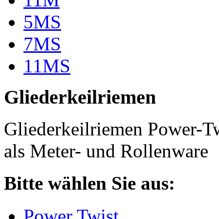
5MS
7MS
11MS
Gliederkeilriemen
Gliederkeilriemen Power-T
als Meter- und Rollenware
Bitte wählen Sie aus:
Power Twist