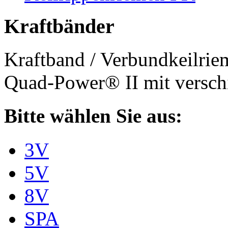
Kraftbänder
Kraftband / Verbundkeilri
Quad-Power® II mit verschi
Bitte wählen Sie aus:
3V
5V
8V
SPA