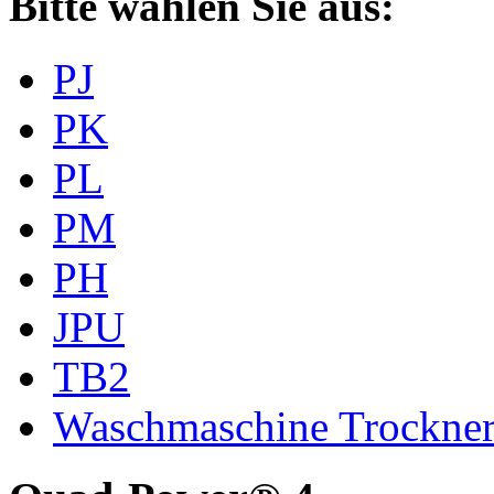
Bitte wählen Sie aus:
PJ
PK
PL
PM
PH
JPU
TB2
Waschmaschine Trockne