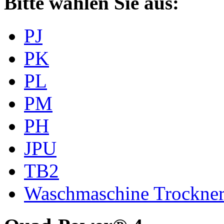
Bitte wählen Sie aus:
PJ
PK
PL
PM
PH
JPU
TB2
Waschmaschine Trockne