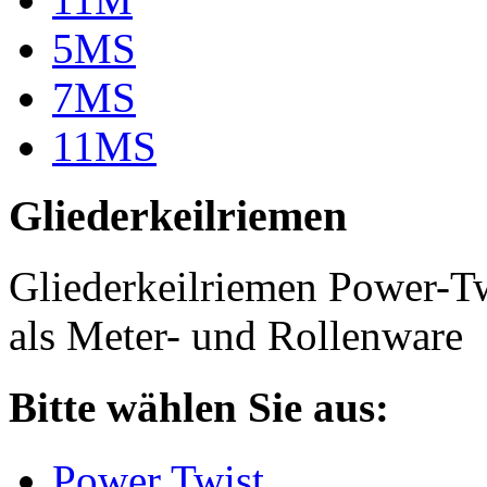
5MS
7MS
11MS
Gliederkeilriemen
Gliederkeilriemen Power-T
als Meter- und Rollenware
Bitte wählen Sie aus:
Power Twist