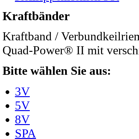
Kraftbänder
Kraftband / Verbundkeilri
Quad-Power® II mit verschi
Bitte wählen Sie aus:
3V
5V
8V
SPA