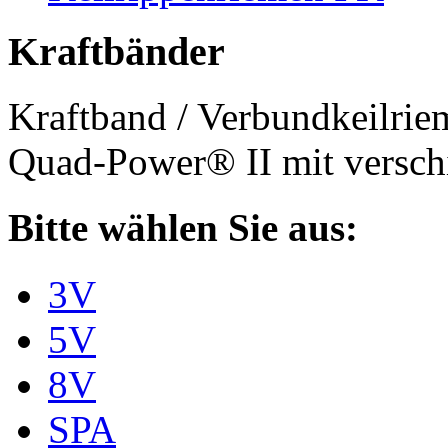
Kraftbänder
Kraftband / Verbundkeilri
Quad-Power® II mit verschi
Bitte wählen Sie aus:
3V
5V
8V
SPA