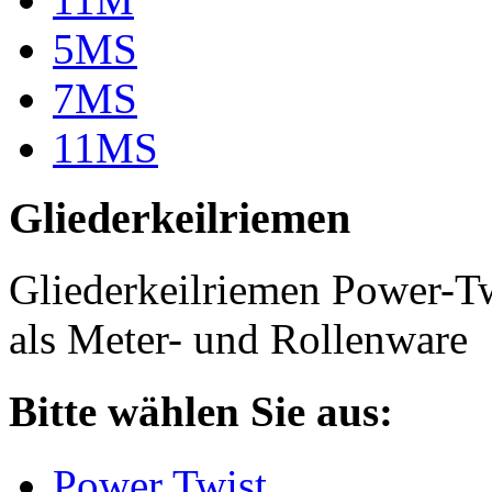
5MS
7MS
11MS
Gliederkeilriemen
Gliederkeilriemen Power-T
als Meter- und Rollenware
Bitte wählen Sie aus:
Power Twist