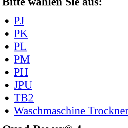
Bitte wählen Sie aus:
PJ
PK
PL
PM
PH
JPU
TB2
Waschmaschine Trockne