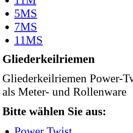
5MS
7MS
11MS
Gliederkeilriemen
Gliederkeilriemen Power-T
als Meter- und Rollenware
Bitte wählen Sie aus:
Power Twist