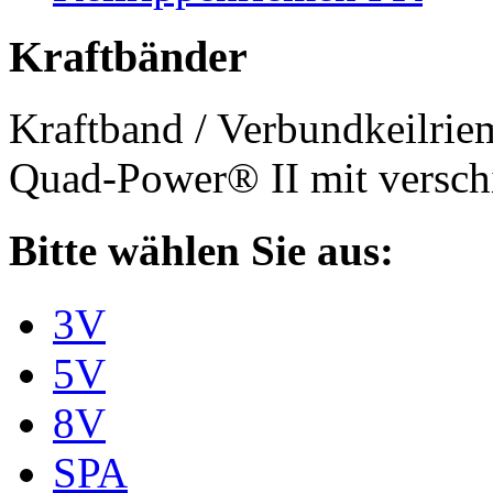
Kraftbänder
Kraftband / Verbundkeilri
Quad-Power® II mit verschi
Bitte wählen Sie aus:
3V
5V
8V
SPA