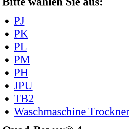
Bitte wählen Sie aus:
PJ
PK
PL
PM
PH
JPU
TB2
Waschmaschine Trockne