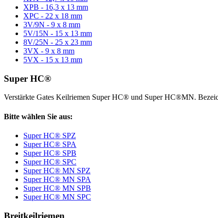
XPB - 16,3 x 13 mm
XPC - 22 x 18 mm
3V/9N - 9 x 8 mm
5V/15N - 15 x 13 mm
8V/25N - 25 x 23 mm
3VX - 9 x 8 mm
5VX - 15 x 13 mm
Super HC®
Verstärkte Gates Keilriemen Super HC® und Super HC®MN. Bezeic
Bitte wählen Sie aus:
Super HC® SPZ
Super HC® SPA
Super HC® SPB
Super HC® SPC
Super HC® MN SPZ
Super HC® MN SPA
Super HC® MN SPB
Super HC® MN SPC
Breitkeilriemen