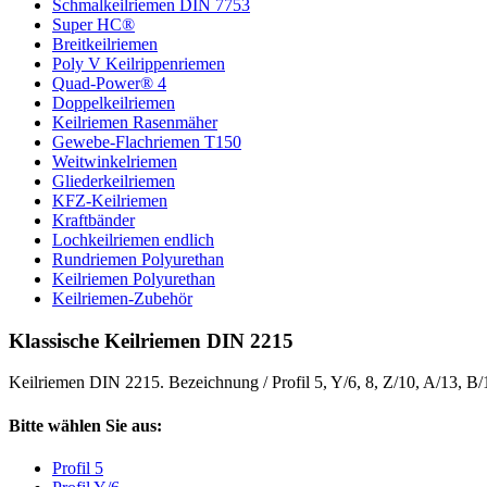
Schmalkeilriemen DIN 7753
Super HC®
Breitkeilriemen
Poly V Keilrippenriemen
Quad-Power® 4
Doppelkeilriemen
Keilriemen Rasenmäher
Gewebe-Flachriemen T150
Weitwinkelriemen
Gliederkeilriemen
KFZ-Keilriemen
Kraftbänder
Lochkeilriemen endlich
Rundriemen Polyurethan
Keilriemen Polyurethan
Keilriemen-Zubehör
Klassische Keilriemen DIN 2215
Keilriemen DIN 2215. Bezeichnung / Profil 5, Y/6, 8, Z/10, A/13, B
Bitte wählen Sie aus:
Profil 5