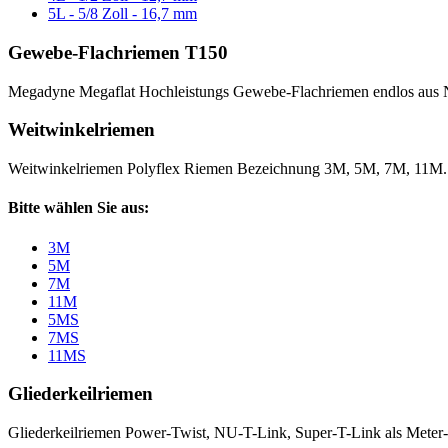
5L - 5/8 Zoll - 16,7 mm
Gewebe-Flachriemen T150
Megadyne Megaflat Hochleistungs Gewebe-Flachriemen endlos aus 
Weitwinkelriemen
Weitwinkelriemen Polyflex Riemen Bezeichnung 3M, 5M, 7M, 11M
Bitte wählen Sie aus:
3M
5M
7M
11M
5MS
7MS
11MS
Gliederkeilriemen
Gliederkeilriemen Power-Twist, NU-T-Link, Super-T-Link als Meter