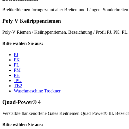
Breitkeilriemen formgezahnt aller Breiten und Längen. Sonderbreiten 
Poly V Keilrippenriemen
Poly-V Riemen / Keilrippenriemen, Bezeichnung / Profil PJ, PK, P
Bitte wählen Sie aus:
PJ
PK
PL
PM
PH
JPU
TB2
Waschmaschine Trockner
Quad-Power® 4
Verstärkte flankenoffene Gates Keilriemen Quad-Power® III. Beze
Bitte wählen Sie aus: