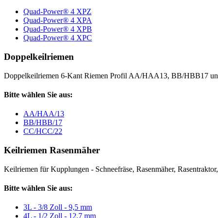
Quad-Power® 4 XPZ
Quad-Power® 4 XPA
Quad-Power® 4 XPB
Quad-Power® 4 XPC
Doppelkeilriemen
Doppelkeilriemen 6-Kant Riemen Profil AA/HAA13, BB/HBB17 
Bitte wählen Sie aus:
AA/HAA/13
BB/HBB/17
CC/HCC/22
Keilriemen Rasenmäher
Keilriemen für Kupplungen - Schneefräse, Rasenmäher, Rasentraktor, V
Bitte wählen Sie aus:
3L - 3/8 Zoll - 9,5 mm
4L - 1/2 Zoll - 12,7 mm