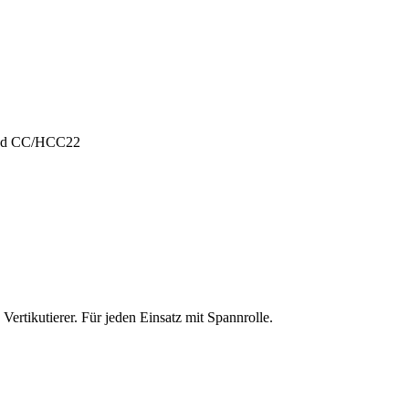
und CC/HCC22
ertikutierer. Für jeden Einsatz mit Spannrolle.