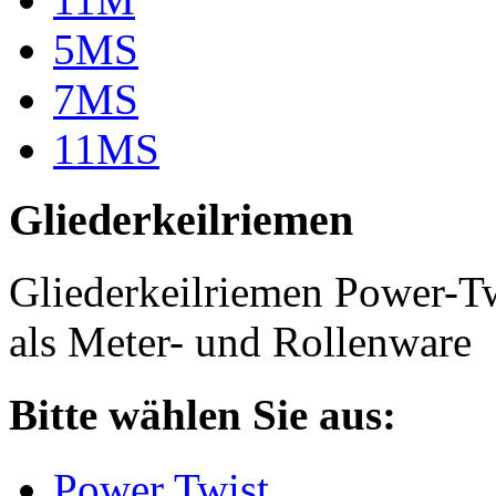
5MS
7MS
11MS
Gliederkeilriemen
Gliederkeilriemen Power-T
als Meter- und Rollenware
Bitte wählen Sie aus:
Power Twist