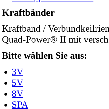
Kraftbänder
Kraftband / Verbundkeilri
Quad-Power® II mit verschi
Bitte wählen Sie aus:
3V
5V
8V
SPA