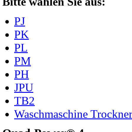
Bitte wählen Sie aus:
PJ
PK
PL
PM
PH
JPU
TB2
Waschmaschine Trockne