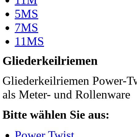
5MS
7MS
11MS
Gliederkeilriemen
Gliederkeilriemen Power-T
als Meter- und Rollenware
Bitte wählen Sie aus:
Power Twist