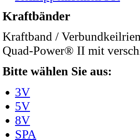
Kraftbänder
Kraftband / Verbundkeilri
Quad-Power® II mit verschi
Bitte wählen Sie aus:
3V
5V
8V
SPA