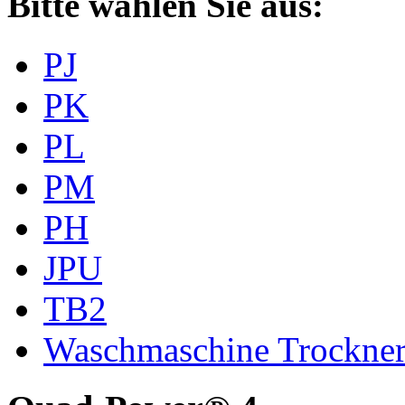
Bitte wählen Sie aus:
PJ
PK
PL
PM
PH
JPU
TB2
Waschmaschine Trockne