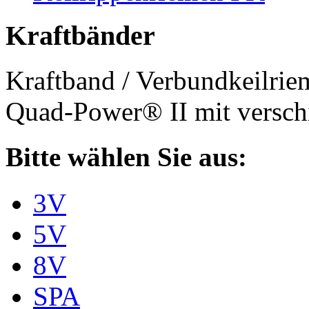
Kraftbänder
Kraftband / Verbundkeilri
Quad-Power® II mit verschi
Bitte wählen Sie aus:
3V
5V
8V
SPA