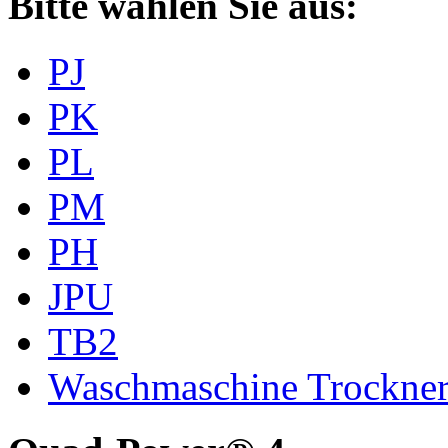
Bitte wählen Sie aus:
PJ
PK
PL
PM
PH
JPU
TB2
Waschmaschine Trockne