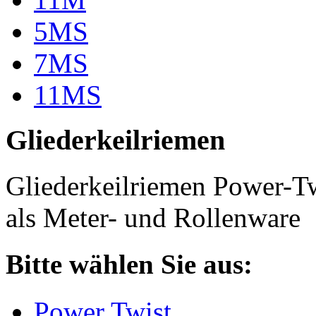
5MS
7MS
11MS
Gliederkeilriemen
Gliederkeilriemen Power-T
als Meter- und Rollenware
Bitte wählen Sie aus:
Power Twist