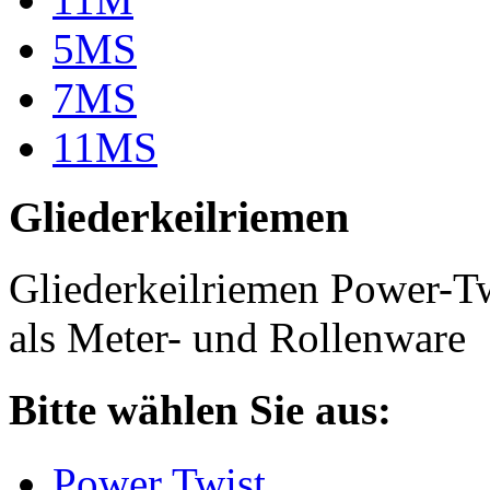
5MS
7MS
11MS
Gliederkeilriemen
Gliederkeilriemen Power-T
als Meter- und Rollenware
Bitte wählen Sie aus:
Power Twist