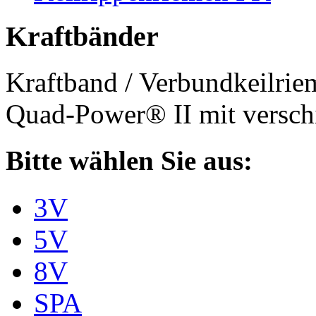
Kraftbänder
Kraftband / Verbundkeilri
Quad-Power® II mit verschi
Bitte wählen Sie aus:
3V
5V
8V
SPA