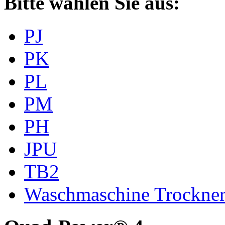
Bitte wählen Sie aus:
PJ
PK
PL
PM
PH
JPU
TB2
Waschmaschine Trockne