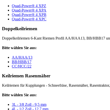
Quad-Power® 4 XPZ
Quad-Power® 4 XPA
Quad-Power® 4 XPB
Quad-Power® 4 XPC
Doppelkeilriemen
Doppelkeilriemen 6-Kant Riemen Profil AA/HAA13, BB/HBB17 
Bitte wählen Sie aus:
AA/HAA/13
BB/HBB/17
CC/HCC/22
Keilriemen Rasenmäher
Keilriemen für Kupplungen - Schneefräse, Rasenmäher, Rasentraktor, V
Bitte wählen Sie aus:
3L - 3/8 Zoll - 9,5 mm
4L - 1/2 Zoll - 12,7 mm