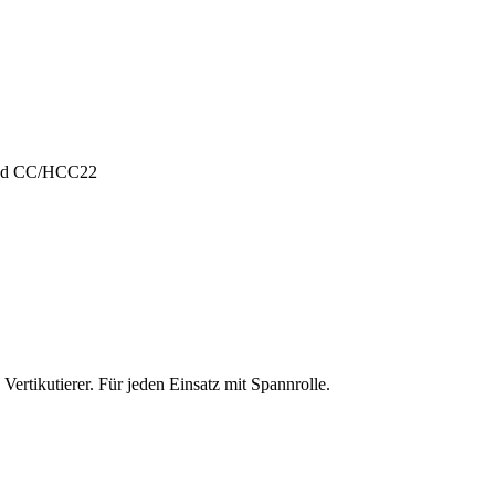
und CC/HCC22
ertikutierer. Für jeden Einsatz mit Spannrolle.