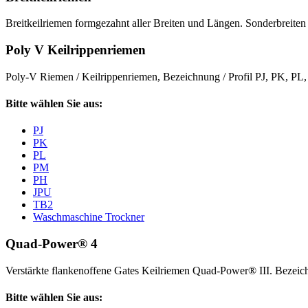
Breitkeilriemen formgezahnt aller Breiten und Längen. Sonderbreiten 
Poly V Keilrippenriemen
Poly-V Riemen / Keilrippenriemen, Bezeichnung / Profil PJ, PK, P
Bitte wählen Sie aus:
PJ
PK
PL
PM
PH
JPU
TB2
Waschmaschine Trockner
Quad-Power® 4
Verstärkte flankenoffene Gates Keilriemen Quad-Power® III. Beze
Bitte wählen Sie aus: