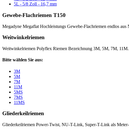
5L - 5/8 Zoll - 16,7 mm
Gewebe-Flachriemen T150
Megadyne Megaflat Hochleistungs Gewebe-Flachriemen endlos aus 
Weitwinkelriemen
Weitwinkelriemen Polyflex Riemen Bezeichnung 3M, 5M, 7M, 11M
Bitte wählen Sie aus:
3M
5M
7M
11M
5MS
7MS
11MS
Gliederkeilriemen
Gliederkeilriemen Power-Twist, NU-T-Link, Super-T-Link als Meter