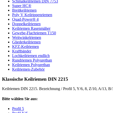
Schmalkeilriemen DIN 7753
Super HC®
Breitkeilriemen
Poly V Keilrippenriemen
Quad-Power® 4
Doppelkeilriemen
Keilriemen Rasenmäher
Gewebe-Flachriemen T150
Weitwinkelriemen
Gliederkeilriemen
KFZ-Keilriemen
Kraftbänder
Lochkeilriemen endlich
Rundriemen Polyurethan
Keilriemen Polyurethan
Keilriemen-Zubehör
Klassische Keilriemen DIN 2215
Keilriemen DIN 2215. Bezeichnung / Profil 5, Y/6, 8, Z/10, A/13, B
Bitte wählen Sie aus:
Profil 5