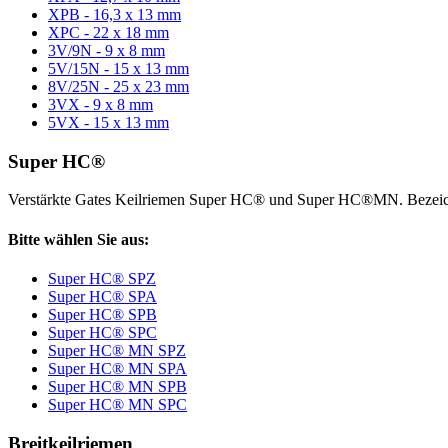
XPB - 16,3 x 13 mm
XPC - 22 x 18 mm
3V/9N - 9 x 8 mm
5V/15N - 15 x 13 mm
8V/25N - 25 x 23 mm
3VX - 9 x 8 mm
5VX - 15 x 13 mm
Super HC®
Verstärkte Gates Keilriemen Super HC® und Super HC®MN. Bezeic
Bitte wählen Sie aus:
Super HC® SPZ
Super HC® SPA
Super HC® SPB
Super HC® SPC
Super HC® MN SPZ
Super HC® MN SPA
Super HC® MN SPB
Super HC® MN SPC
Breitkeilriemen