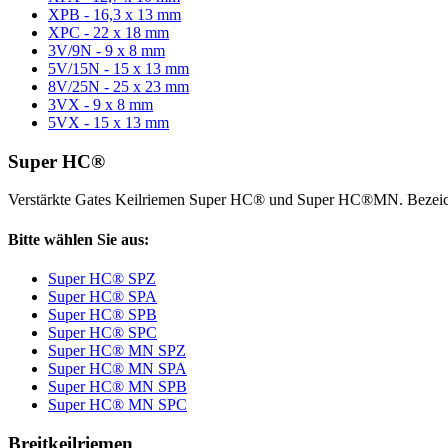
XPB - 16,3 x 13 mm
XPC - 22 x 18 mm
3V/9N - 9 x 8 mm
5V/15N - 15 x 13 mm
8V/25N - 25 x 23 mm
3VX - 9 x 8 mm
5VX - 15 x 13 mm
Super HC®
Verstärkte Gates Keilriemen Super HC® und Super HC®MN. Bezeic
Bitte wählen Sie aus:
Super HC® SPZ
Super HC® SPA
Super HC® SPB
Super HC® SPC
Super HC® MN SPZ
Super HC® MN SPA
Super HC® MN SPB
Super HC® MN SPC
Breitkeilriemen