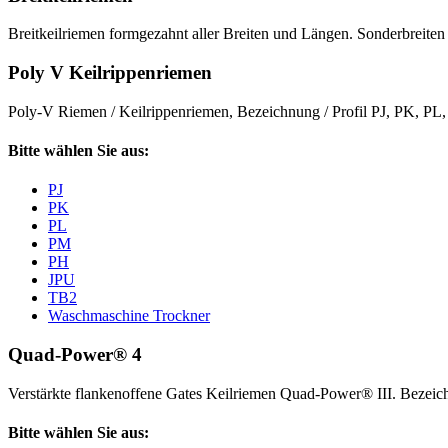
Breitkeilriemen formgezahnt aller Breiten und Längen. Sonderbreiten 
Poly V Keilrippenriemen
Poly-V Riemen / Keilrippenriemen, Bezeichnung / Profil PJ, PK, P
Bitte wählen Sie aus:
PJ
PK
PL
PM
PH
JPU
TB2
Waschmaschine Trockner
Quad-Power® 4
Verstärkte flankenoffene Gates Keilriemen Quad-Power® III. Beze
Bitte wählen Sie aus: