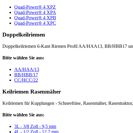
Quad-Power® 4 XPZ
Quad-Power® 4 XPA
Quad-Power® 4 XPB
Quad-Power® 4 XPC
Doppelkeilriemen
Doppelkeilriemen 6-Kant Riemen Profil AA/HAA13, BB/HBB17 
Bitte wählen Sie aus:
AA/HAA/13
BB/HBB/17
CC/HCC/22
Keilriemen Rasenmäher
Keilriemen für Kupplungen - Schneefräse, Rasenmäher, Rasentraktor, V
Bitte wählen Sie aus:
3L - 3/8 Zoll - 9,5 mm
4L - 1/2 Zoll - 12,7 mm