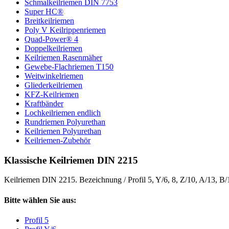
Schmalkeilriemen DIN 7753
Super HC®
Breitkeilriemen
Poly V Keilrippenriemen
Quad-Power® 4
Doppelkeilriemen
Keilriemen Rasenmäher
Gewebe-Flachriemen T150
Weitwinkelriemen
Gliederkeilriemen
KFZ-Keilriemen
Kraftbänder
Lochkeilriemen endlich
Rundriemen Polyurethan
Keilriemen Polyurethan
Keilriemen-Zubehör
Klassische Keilriemen DIN 2215
Keilriemen DIN 2215. Bezeichnung / Profil 5, Y/6, 8, Z/10, A/13, B
Bitte wählen Sie aus:
Profil 5