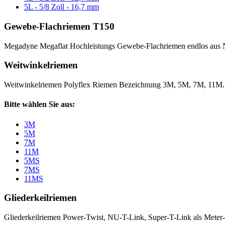
5L - 5/8 Zoll - 16,7 mm
Gewebe-Flachriemen T150
Megadyne Megaflat Hochleistungs Gewebe-Flachriemen endlos aus 
Weitwinkelriemen
Weitwinkelriemen Polyflex Riemen Bezeichnung 3M, 5M, 7M, 11M
Bitte wählen Sie aus:
3M
5M
7M
11M
5MS
7MS
11MS
Gliederkeilriemen
Gliederkeilriemen Power-Twist, NU-T-Link, Super-T-Link als Meter