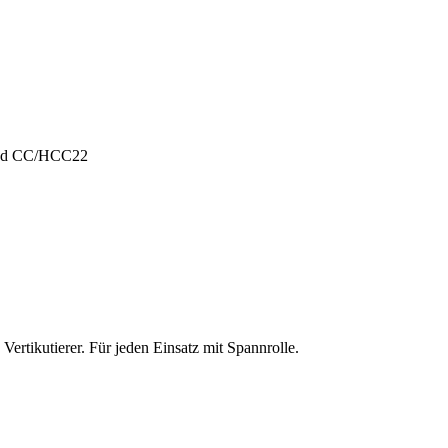
und CC/HCC22
ertikutierer. Für jeden Einsatz mit Spannrolle.