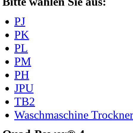
Bitte wählen Sie aus:
PJ
PK
PL
PM
PH
JPU
TB2
Waschmaschine Trockne