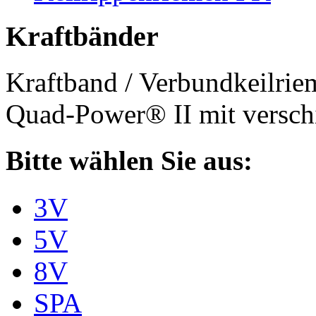
Kraftbänder
Kraftband / Verbundkeilri
Quad-Power® II mit verschi
Bitte wählen Sie aus:
3V
5V
8V
SPA