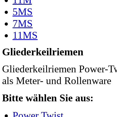
5MS
7MS
11MS
Gliederkeilriemen
Gliederkeilriemen Power-T
als Meter- und Rollenware
Bitte wählen Sie aus:
Power Twist