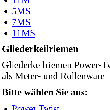
5MS
7MS
11MS
Gliederkeilriemen
Gliederkeilriemen Power-T
als Meter- und Rollenware
Bitte wählen Sie aus:
Power Twist