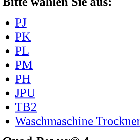
Bitte wählen Sie aus:
PJ
PK
PL
PM
PH
JPU
TB2
Waschmaschine Trockne