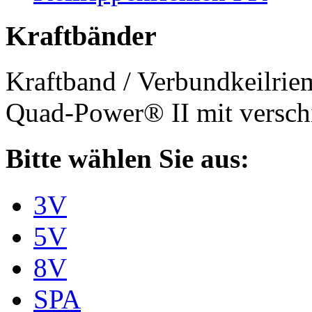
Kraftbänder
Kraftband / Verbundkeilri
Quad-Power® II mit verschi
Bitte wählen Sie aus:
3V
5V
8V
SPA