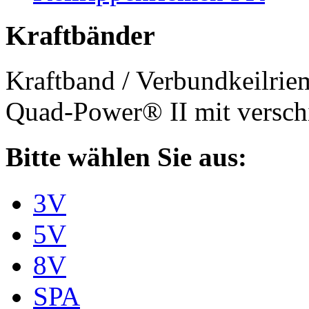
Kraftbänder
Kraftband / Verbundkeilri
Quad-Power® II mit verschi
Bitte wählen Sie aus:
3V
5V
8V
SPA