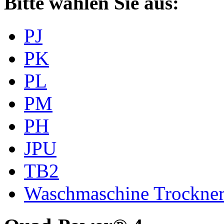
Bitte wählen Sie aus:
PJ
PK
PL
PM
PH
JPU
TB2
Waschmaschine Trockne