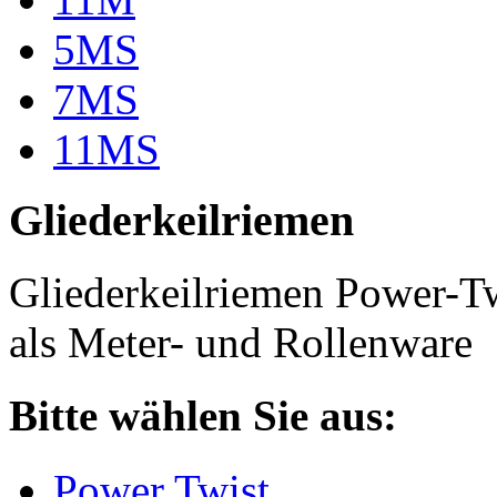
5MS
7MS
11MS
Gliederkeilriemen
Gliederkeilriemen Power-T
als Meter- und Rollenware
Bitte wählen Sie aus:
Power Twist